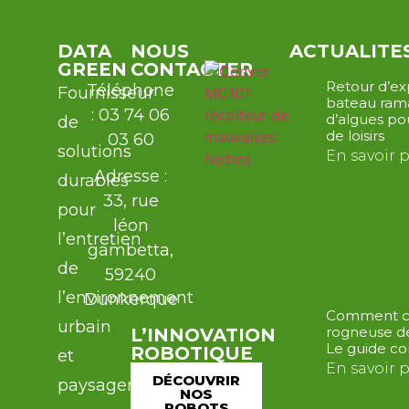
DATA
NOUS
ACTUALITE
GREEN
CONTACTER
Retour d’ex
Téléphone
Fournisseur
bateau ram
: 03 74 06
d’algues po
de
de loisirs
03 60
solutions
En savoir 
Adresse :
durables
33, rue
pour
léon
l’entretien
gambetta,
de
59240
l’environnement
Dunkerque
Comment ch
urbain
rogneuse d
L’INNOVATION
Le guide c
ROBOTIQUE
et
En savoir 
DÉCOUVRIR
paysager
NOS
ROBOTS