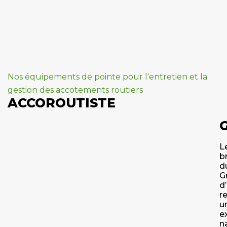
Nos équipements de pointe pour l'entretien et la
gestion des accotements routiers
ACCOROUTISTE
L
b
d
G
d
r
u
e
n