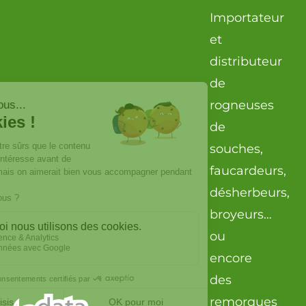
Importateur
et
distributeur
de
rogneuses
de
souches,
faucardeurs,
désherbeurs,
broyeurs…
ou
encore
des
remorques