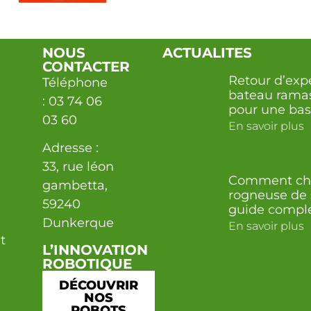
NOUS
ACTUALITES
CONTACTER
Retour d’expé
Téléphone
bateau ramas
: 03 74 06
pour une base
03 60
En savoir plus
Adresse :
33, rue léon
Comment cho
gambetta,
rogneuse de 
59240
guide compl
Dunkerque
En savoir plus
t
L’INNOVATION
ROBOTIQUE
DÉCOUVRIR
NOS
ROBOTS