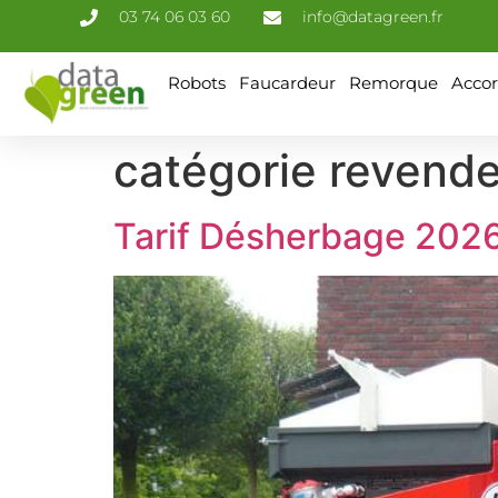
03 74 06 03 60
info@datagreen.fr
Robots
Faucardeur
Remorque
Accor
catégorie revende
Tarif Désherbage 202