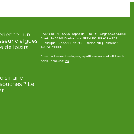
rience : un
DATA GREEN – SAS au capital de 19 500 € – Siège social : 33 rue
Gambetta, 59240 Dunkerque – SIREN 502 583 628 – RCS
seur d’algues
Dunkerque – Code APE 46.76Z – Directeur de publication :
 de loisirs
Frédéric CREPIN
Consulter les mentions légales, la politique de confidentialité et la
politique cookies :
lien
isir une
souches ? Le
et