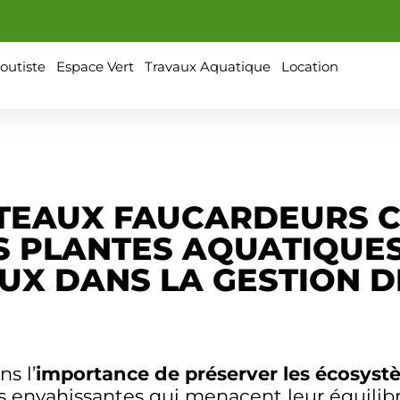
outiste
Espace Vert
Travaux Aquatique
Location
TEAUX FAUCARDEURS C
S PLANTES AQUATIQUE
AUX DANS LA GESTION 
s l’
importance de préserver les écosyst
tes envahissantes qui menacent leur équilib