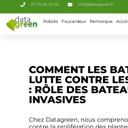
03 74 06 03 60
info@datagreen.fr
Robots
Faucardeur
Remorque
Accor
COMMENT LES BA
LUTTE CONTRE LE
: RÔLE DES BATE
INVASIVES
Chez Datagreen, nous comprenon
contre la prolifération des plan