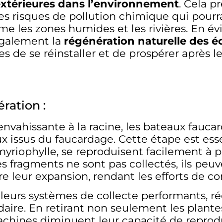
extérieures dans l’environnement
. Cela p
les risques de pollution chimique qui pourr
e les zones humides et les rivières. En évit
également la
régénération naturelle des 
de se réinstaller et de prospérer après le 
ération :
envahissante à la racine, les bateaux fauc
issus du faucardage. Cette étape est essen
myriophylle, se reproduisent facilement à p
 ces fragments ne sont pas collectés, ils peu
e leur expansion, rendant les efforts de con
à leurs systèmes de collecte performants, 
ndaire. En retirant non seulement les plant
 machines diminuent leur capacité de repro